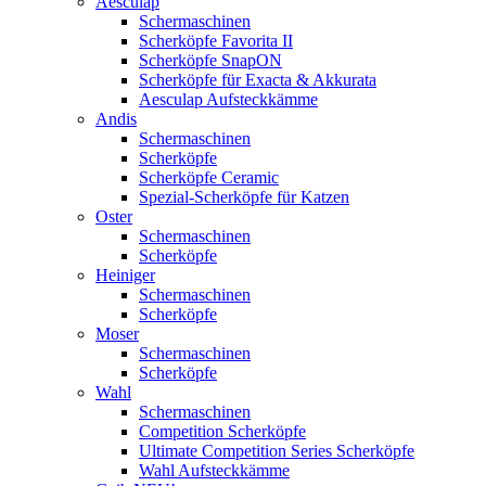
Aesculap
Schermaschinen
Scherköpfe Favorita II
Scherköpfe SnapON
Scherköpfe für Exacta & Akkurata
Aesculap Aufsteckkämme
Andis
Schermaschinen
Scherköpfe
Scherköpfe Ceramic
Spezial-Scherköpfe für Katzen
Oster
Schermaschinen
Scherköpfe
Heiniger
Schermaschinen
Scherköpfe
Moser
Schermaschinen
Scherköpfe
Wahl
Schermaschinen
Competition Scherköpfe
Ultimate Competition Series Scherköpfe
Wahl Aufsteckkämme