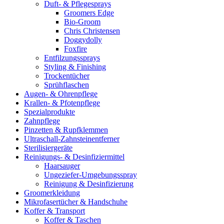
Duft- & Pflegesprays
Groomers Edge
Bio-Groom
Chris Christensen
Doggydolly
Foxfire
Entfilzungssprays
Styling & Finishing
Trockentücher
Sprühflaschen
Augen- & Ohrenpflege
Krallen- & Pfotenpflege
Spezialprodukte
Zahnpflege
Pinzetten & Rupfklemmen
Ultraschall-Zahnsteinentferner
Sterilisiergeräte
Reinigungs- & Desinfiziermittel
Haarsauger
Ungeziefer-Umgebungsspray
Reinigung & Desinfizierung
Groomerkleidung
Mikrofasertücher & Handschuhe
Koffer & Transport
Koffer & Taschen