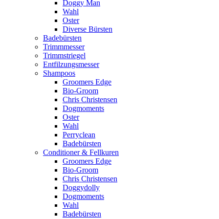
Doggy Man
Wahl
Oster
Diverse Bürsten
Badebürsten
Trimmmesser
Trimmstriegel
Entfilzungsmesser
Shampoos
Groomers Edge
Bio-Groom
Chris Christensen
Dogmoments
Oster
Wahl
Perryclean
Badebürsten
Conditioner & Fellkuren
Groomers Edge
Bio-Groom
Chris Christensen
Doggydolly
Dogmoments
Wahl
Badebürsten