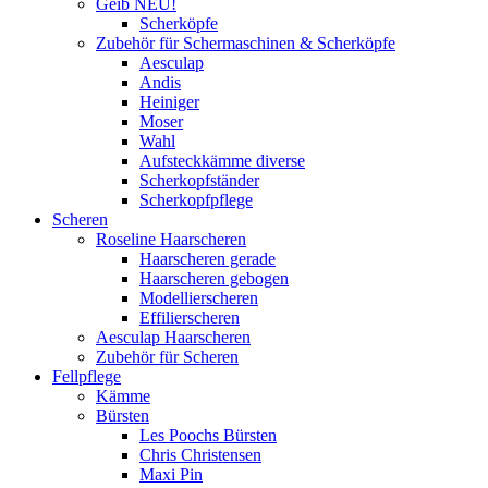
Geib NEU!
Scherköpfe
Zubehör für Schermaschinen & Scherköpfe
Aesculap
Andis
Heiniger
Moser
Wahl
Aufsteckkämme diverse
Scherkopfständer
Scherkopfpflege
Scheren
Roseline Haarscheren
Haarscheren gerade
Haarscheren gebogen
Modellierscheren
Effilierscheren
Aesculap Haarscheren
Zubehör für Scheren
Fellpflege
Kämme
Bürsten
Les Poochs Bürsten
Chris Christensen
Maxi Pin