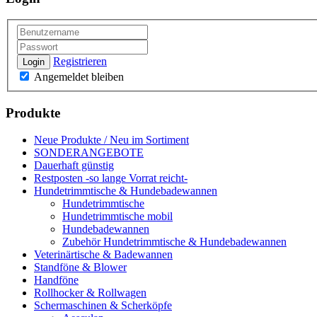
Registrieren
Login
Angemeldet bleiben
Produkte
Neue Produkte / Neu im Sortiment
SONDERANGEBOTE
Dauerhaft günstig
Restposten -so lange Vorrat reicht-
Hundetrimmtische & Hundebadewannen
Hundetrimmtische
Hundetrimmtische mobil
Hundebadewannen
Zubehör Hundetrimmtische & Hundebadewannen
Veterinärtische & Badewannen
Standföne & Blower
Handföne
Rollhocker & Rollwagen
Schermaschinen & Scherköpfe