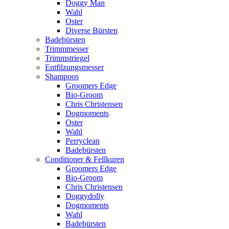
Doggy Man
Wahl
Oster
Diverse Bürsten
Badebürsten
Trimmmesser
Trimmstriegel
Entfilzungsmesser
Shampoos
Groomers Edge
Bio-Groom
Chris Christensen
Dogmoments
Oster
Wahl
Perryclean
Badebürsten
Conditioner & Fellkuren
Groomers Edge
Bio-Groom
Chris Christensen
Doggydolly
Dogmoments
Wahl
Badebürsten