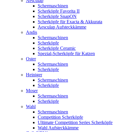
Aesculap
Schermaschinen
Scherköpfe Favorita II
Scherköpfe SnapON
Scherköpfe für Exacta & Akkurata
Aesculap Aufsteckkämme
Andis
Schermaschinen
Scherköpfe
Scherköpfe Ceramic
Spezial-Scherköpfe für Katzen
Oster
Schermaschinen
Scherköpfe
Heiniger
Schermaschinen
Scherköpfe
Moser
Schermaschinen
Scherköpfe
Wahl
Schermaschinen
Competition Scherköpfe
Ultimate Competition Series Scherköpfe
Wahl Aufsteckkämme