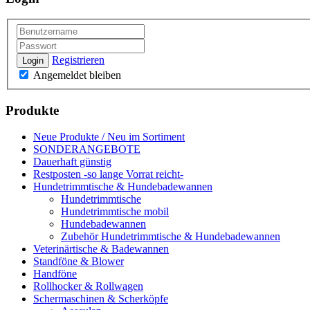
Registrieren
Login
Angemeldet bleiben
Produkte
Neue Produkte / Neu im Sortiment
SONDERANGEBOTE
Dauerhaft günstig
Restposten -so lange Vorrat reicht-
Hundetrimmtische & Hundebadewannen
Hundetrimmtische
Hundetrimmtische mobil
Hundebadewannen
Zubehör Hundetrimmtische & Hundebadewannen
Veterinärtische & Badewannen
Standföne & Blower
Handföne
Rollhocker & Rollwagen
Schermaschinen & Scherköpfe