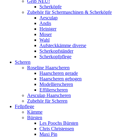
Geib NEU!
Scherköpfe
Zubehör für Schermaschinen & Scherköpfe
Aesculap
Andis
Heiniger
Moser
Wahl
Aufsteckkämme diverse
Scherkopfständer
Scherkopfpflege
Scheren
Roseline Haarscheren
Haarscheren gerade
Haarscheren gebogen
Modellierscheren
Effilierscheren
Aesculap Haarscheren
Zubehör für Scheren
Fellpflege
Kämme
Bürsten
Les Poochs Bürsten
Chris Christensen
Maxi Pin