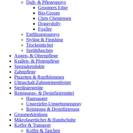
Duft- & Pflegesprays
Groomers Edge
Bio-Groom
Chris Christensen
Doggydolly
Foxfire
Entfilzungssprays
Styling & Finishing
Trockentücher
Sprühflaschen
Augen- & Ohrenpflege
Krallen- & Pfotenpflege
Spezialprodukte
Zahnpflege
Pinzetten & Rupfklemmen
Ultraschall-Zahnsteinentferner
Sterilisiergeräte
Reinigungs- & Desinfiziermittel
Haarsauger
Ungeziefer-Umgebungsspray
Reinigung & Desinfizierung
Groomerkleidung
Mikrofasertücher & Handschuhe
Koffer & Transport
Koffer & Taschen