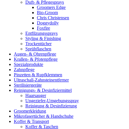
Duft- & Pflegesprays
Groomers Edge
Bio-Groom
Chris Christensen
Doggydolly
Foxfire
Entfilzungssprays
Styling & Finishing
Trockentücher
Sprühflaschen
Augen- & Ohrenpflege
Krallen- & Pfotenpflege
Spezialprodukte
Zahnpflege
Pinzetten & Rupfklemmen
Ultraschall-Zahnsteinentferner
Sterilisiergeräte
Reinigungs- & Desinfiziermittel
Haarsauger
Ungeziefer-Umgebungsspray
Reinigung & Desinfizierung
Groomerkleidung
Mikrofasertücher & Handschuhe
Koffer & Transport
Koffer & Taschen