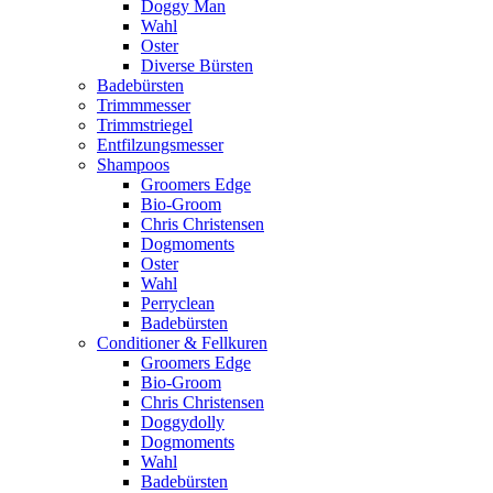
Doggy Man
Wahl
Oster
Diverse Bürsten
Badebürsten
Trimmmesser
Trimmstriegel
Entfilzungsmesser
Shampoos
Groomers Edge
Bio-Groom
Chris Christensen
Dogmoments
Oster
Wahl
Perryclean
Badebürsten
Conditioner & Fellkuren
Groomers Edge
Bio-Groom
Chris Christensen
Doggydolly
Dogmoments
Wahl
Badebürsten