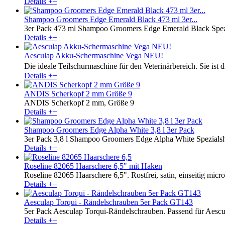
Details ++
Shampoo Groomers Edge Emerald Black 473 ml 3er...
3er Pack 473 ml Shampoo Groomers Edge Emerald Black Spezi
Details ++
Aesculap Akku-Schermaschine Vega NEU!
Die ideale Teilschurmaschine für den Veterinärbereich. Sie ist
Details ++
ANDIS Scherkopf 2 mm Größe 9
ANDIS Scherkopf 2 mm, Größe 9
Details ++
Shampoo Groomers Edge Alpha White 3,8 l 3er Pack
3er Pack 3,8 l Shampoo Groomers Edge Alpha White Spezialsha
Details ++
Roseline 82065 Haarschere 6,5" mit Haken
Roseline 82065 Haarschere 6,5". Rostfrei, satin, einseitig microv
Details ++
Aesculap Torqui - Rändelschrauben 5er Pack GT143
5er Pack Aesculap Torqui-Rändelschrauben. Passend für Aesc
Details ++