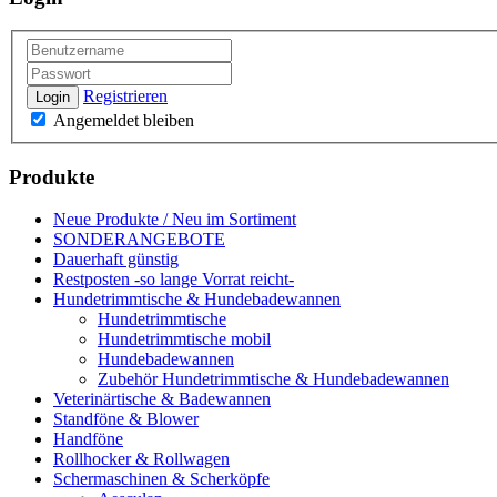
Registrieren
Login
Angemeldet bleiben
Produkte
Neue Produkte / Neu im Sortiment
SONDERANGEBOTE
Dauerhaft günstig
Restposten -so lange Vorrat reicht-
Hundetrimmtische & Hundebadewannen
Hundetrimmtische
Hundetrimmtische mobil
Hundebadewannen
Zubehör Hundetrimmtische & Hundebadewannen
Veterinärtische & Badewannen
Standföne & Blower
Handföne
Rollhocker & Rollwagen
Schermaschinen & Scherköpfe