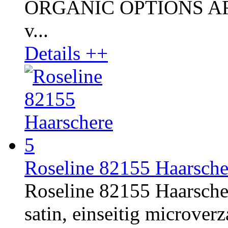
ORGANIC OPTIONS AROM
v...
Details ++
Roseline 82155 Haarsch
Roseline 82155 Haarscher
satin, einseitig microverza