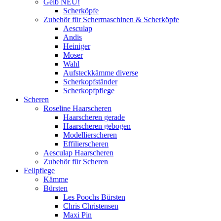
Geib NEU!
Scherköpfe
Zubehör für Schermaschinen & Scherköpfe
Aesculap
Andis
Heiniger
Moser
Wahl
Aufsteckkämme diverse
Scherkopfständer
Scherkopfpflege
Scheren
Roseline Haarscheren
Haarscheren gerade
Haarscheren gebogen
Modellierscheren
Effilierscheren
Aesculap Haarscheren
Zubehör für Scheren
Fellpflege
Kämme
Bürsten
Les Poochs Bürsten
Chris Christensen
Maxi Pin