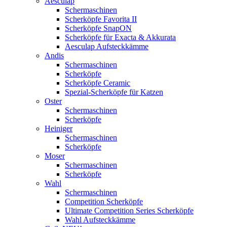
Aesculap
Schermaschinen
Scherköpfe Favorita II
Scherköpfe SnapON
Scherköpfe für Exacta & Akkurata
Aesculap Aufsteckkämme
Andis
Schermaschinen
Scherköpfe
Scherköpfe Ceramic
Spezial-Scherköpfe für Katzen
Oster
Schermaschinen
Scherköpfe
Heiniger
Schermaschinen
Scherköpfe
Moser
Schermaschinen
Scherköpfe
Wahl
Schermaschinen
Competition Scherköpfe
Ultimate Competition Series Scherköpfe
Wahl Aufsteckkämme