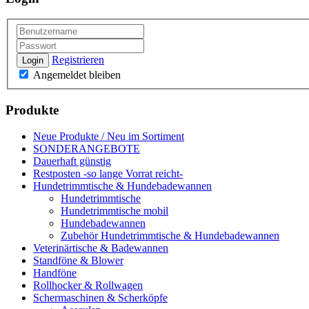
Registrieren
Login
Angemeldet bleiben
Produkte
Neue Produkte / Neu im Sortiment
SONDERANGEBOTE
Dauerhaft günstig
Restposten -so lange Vorrat reicht-
Hundetrimmtische & Hundebadewannen
Hundetrimmtische
Hundetrimmtische mobil
Hundebadewannen
Zubehör Hundetrimmtische & Hundebadewannen
Veterinärtische & Badewannen
Standföne & Blower
Handföne
Rollhocker & Rollwagen
Schermaschinen & Scherköpfe