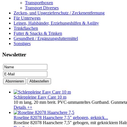
Transportboxen
Transport Diverses
Zecken- und Ungezieferschutz / Zeckenentfernung
Für Unterwegs
Leinen, Halsbänder, Erziehungshilfen & Agility
Trinkflaschen
Futter & Snacks & Trinken
Gesundheit / Ergänzungsfuttermittel
Sonstiges
Newsletter
Schleppleine Easy Care 10 m
10 m lang, 20 mm breit. PVC-ummanteltes Gurtband. Gunmetal-s
Details ++
Roseline 82078 Haarschere 7,5" gebogen, geknick...
Roseline 82078 Haarschere 7,5" gebogen, mit geknicktem Halm. R