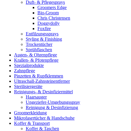
Duft- & Pflegesprays
Groomers Edge
Bio-Groom
Chris Christensen
Doggydolly
Foxfire
Entfilzungssprays
Styling & Finishing
Trockentücher
Sprühflaschen
Augen- & Ohrenpflege
Krallen- & Pfotenpflege
Spezialprodukte
Zahnpflege
Pinzetten & Rupfklemmen
Ultraschall-Zahnsteinentferner
Sterilisiergeräte
Reinigungs- & Desinfiziermittel
Haarsauger
Ungeziefer-Umgebungsspray
Reinigung & Desinfizierung
Groomerkleidung
Mikrofasertücher & Handschuhe
Koffer & Transport
Koffer & Taschen