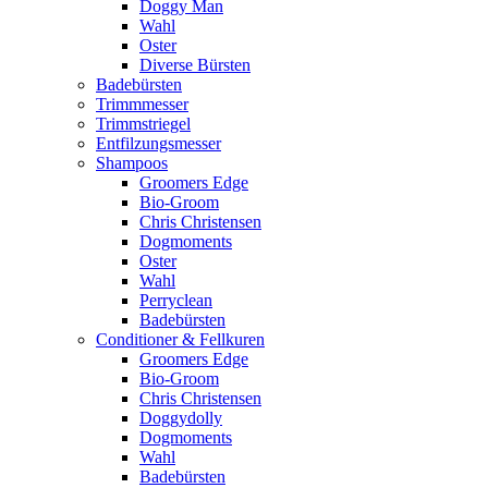
Doggy Man
Wahl
Oster
Diverse Bürsten
Badebürsten
Trimmmesser
Trimmstriegel
Entfilzungsmesser
Shampoos
Groomers Edge
Bio-Groom
Chris Christensen
Dogmoments
Oster
Wahl
Perryclean
Badebürsten
Conditioner & Fellkuren
Groomers Edge
Bio-Groom
Chris Christensen
Doggydolly
Dogmoments
Wahl
Badebürsten