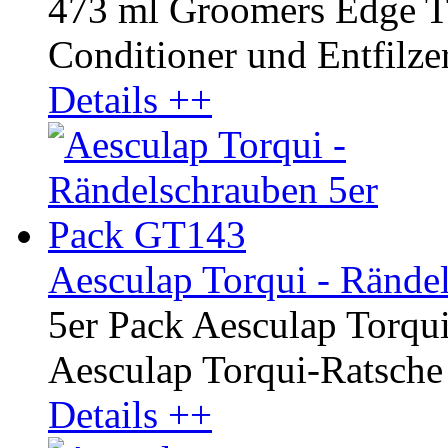
473 ml Groomers Edge Th
Conditioner und Entfilzer 
Details ++
Aesculap Torqui - Rände
5er Pack Aesculap Torqu
Aesculap Torqui-Ratsche
Details ++