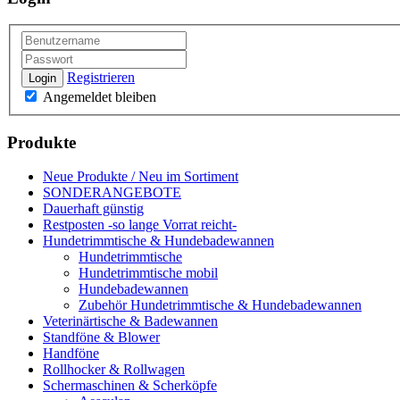
Registrieren
Login
Angemeldet bleiben
Produkte
Neue Produkte / Neu im Sortiment
SONDERANGEBOTE
Dauerhaft günstig
Restposten -so lange Vorrat reicht-
Hundetrimmtische & Hundebadewannen
Hundetrimmtische
Hundetrimmtische mobil
Hundebadewannen
Zubehör Hundetrimmtische & Hundebadewannen
Veterinärtische & Badewannen
Standföne & Blower
Handföne
Rollhocker & Rollwagen
Schermaschinen & Scherköpfe