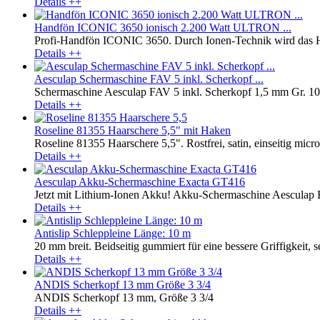
Details ++
Handfön ICONIC 3650 ionisch 2.200 Watt ULTRON ...
Profi-Handfön ICONIC 3650. Durch Ionen-Technik wird das Haar
Details ++
Aesculap Schermaschine FAV 5 inkl. Scherkopf ...
Schermaschine Aesculap FAV 5 inkl. Scherkopf 1,5 mm Gr. 10, 
Details ++
Roseline 81355 Haarschere 5,5" mit Haken
Roseline 81355 Haarschere 5,5". Rostfrei, satin, einseitig microv
Details ++
Aesculap Akku-Schermaschine Exacta GT416
Jetzt mit Lithium-Ionen Akku! Akku-Schermaschine Aesculap Exa
Details ++
Antislip Schleppleine Länge: 10 m
20 mm breit. Beidseitig gummiert für eine bessere Griffigkeit, se
Details ++
ANDIS Scherkopf 13 mm Größe 3 3/4
ANDIS Scherkopf 13 mm, Größe 3 3/4
Details ++