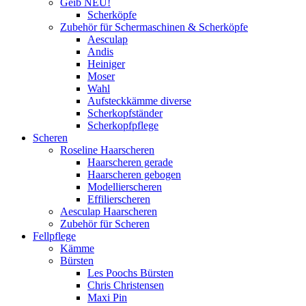
Geib NEU!
Scherköpfe
Zubehör für Schermaschinen & Scherköpfe
Aesculap
Andis
Heiniger
Moser
Wahl
Aufsteckkämme diverse
Scherkopfständer
Scherkopfpflege
Scheren
Roseline Haarscheren
Haarscheren gerade
Haarscheren gebogen
Modellierscheren
Effilierscheren
Aesculap Haarscheren
Zubehör für Scheren
Fellpflege
Kämme
Bürsten
Les Poochs Bürsten
Chris Christensen
Maxi Pin