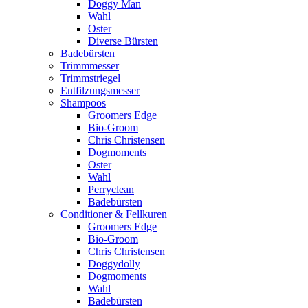
Doggy Man
Wahl
Oster
Diverse Bürsten
Badebürsten
Trimmmesser
Trimmstriegel
Entfilzungsmesser
Shampoos
Groomers Edge
Bio-Groom
Chris Christensen
Dogmoments
Oster
Wahl
Perryclean
Badebürsten
Conditioner & Fellkuren
Groomers Edge
Bio-Groom
Chris Christensen
Doggydolly
Dogmoments
Wahl
Badebürsten