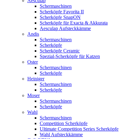
Aesculap
Schermaschinen
Scherköpfe Favorita II
Scherköpfe SnapON
Scherköpfe für Exacta & Akkurata
Aesculap Aufsteckkämme
Andis
Schermaschinen
Scherköpfe
Scherköpfe Ceramic
Spezial-Scherköpfe für Katzen
Oster
Schermaschinen
Scherköpfe
Heiniger
Schermaschinen
Scherköpfe
Moser
Schermaschinen
Scherköpfe
Wahl
Schermaschinen
Competition Scherköpfe
Ultimate Competition Series Scherköpfe
Wahl Aufsteckkämme