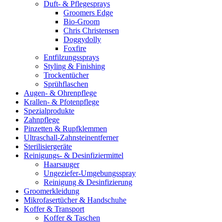
Duft- & Pflegesprays
Groomers Edge
Bio-Groom
Chris Christensen
Doggydolly
Foxfire
Entfilzungssprays
Styling & Finishing
Trockentücher
Sprühflaschen
Augen- & Ohrenpflege
Krallen- & Pfotenpflege
Spezialprodukte
Zahnpflege
Pinzetten & Rupfklemmen
Ultraschall-Zahnsteinentferner
Sterilisiergeräte
Reinigungs- & Desinfiziermittel
Haarsauger
Ungeziefer-Umgebungsspray
Reinigung & Desinfizierung
Groomerkleidung
Mikrofasertücher & Handschuhe
Koffer & Transport
Koffer & Taschen