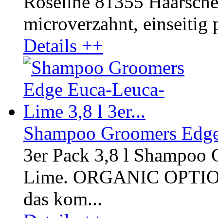
Roseline 81355 Haarschere
microverzahnt, einseitig p
Details ++
Shampoo Groomers Edge E
3er Pack 3,8 l Shampoo
Lime. ORGANIC OPTI
das kom...