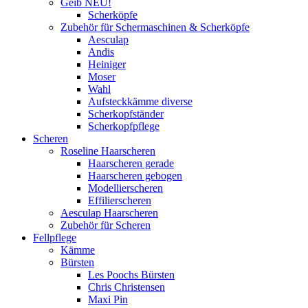
Geib NEU!
Scherköpfe
Zubehör für Schermaschinen & Scherköpfe
Aesculap
Andis
Heiniger
Moser
Wahl
Aufsteckkämme diverse
Scherkopfständer
Scherkopfpflege
Scheren
Roseline Haarscheren
Haarscheren gerade
Haarscheren gebogen
Modellierscheren
Effilierscheren
Aesculap Haarscheren
Zubehör für Scheren
Fellpflege
Kämme
Bürsten
Les Poochs Bürsten
Chris Christensen
Maxi Pin