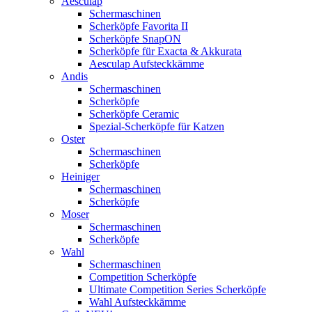
Aesculap
Schermaschinen
Scherköpfe Favorita II
Scherköpfe SnapON
Scherköpfe für Exacta & Akkurata
Aesculap Aufsteckkämme
Andis
Schermaschinen
Scherköpfe
Scherköpfe Ceramic
Spezial-Scherköpfe für Katzen
Oster
Schermaschinen
Scherköpfe
Heiniger
Schermaschinen
Scherköpfe
Moser
Schermaschinen
Scherköpfe
Wahl
Schermaschinen
Competition Scherköpfe
Ultimate Competition Series Scherköpfe
Wahl Aufsteckkämme