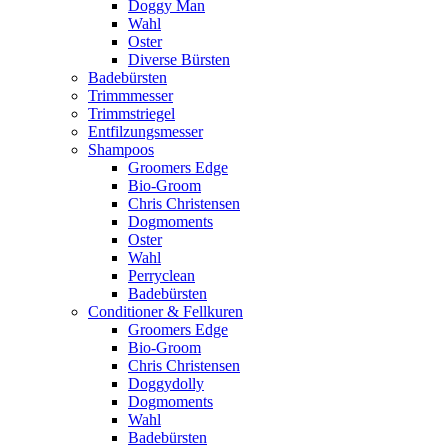
Doggy Man
Wahl
Oster
Diverse Bürsten
Badebürsten
Trimmmesser
Trimmstriegel
Entfilzungsmesser
Shampoos
Groomers Edge
Bio-Groom
Chris Christensen
Dogmoments
Oster
Wahl
Perryclean
Badebürsten
Conditioner & Fellkuren
Groomers Edge
Bio-Groom
Chris Christensen
Doggydolly
Dogmoments
Wahl
Badebürsten