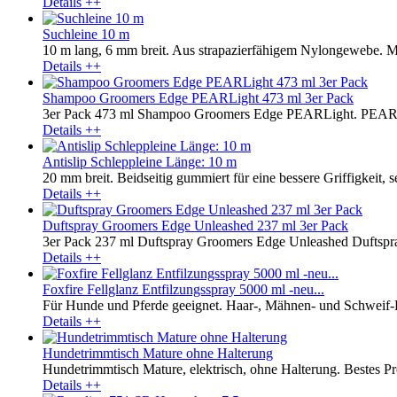
Details ++
Suchleine 10 m
10 m lang, 6 mm breit. Aus strapazierfähigem Nylongewebe. M
Details ++
Shampoo Groomers Edge PEARLight 473 ml 3er Pack
3er Pack 473 ml Shampoo Groomers Edge PEARLight. PEARLight
Details ++
Antislip Schleppleine Länge: 10 m
20 mm breit. Beidseitig gummiert für eine bessere Griffigkeit, se
Details ++
Duftspray Groomers Edge Unleashed 237 ml 3er Pack
3er Pack 237 ml Duftspray Groomers Edge Unleashed Duftspray
Details ++
Foxfire Fellglanz Entfilzungsspray 5000 ml -neu...
Für Hunde und Pferde geeignet. Haar-, Mähnen- und Schweif-Lot
Details ++
Hundetrimmtisch Mature ohne Halterung
Hundetrimmtisch Mature, elektrisch, ohne Halterung. Bestes Preis
Details ++