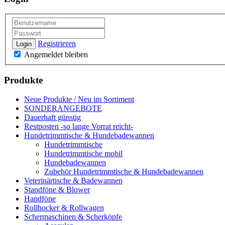
Registrieren
Login
Angemeldet bleiben
Produkte
Neue Produkte / Neu im Sortiment
SONDERANGEBOTE
Dauerhaft günstig
Restposten -so lange Vorrat reicht-
Hundetrimmtische & Hundebadewannen
Hundetrimmtische
Hundetrimmtische mobil
Hundebadewannen
Zubehör Hundetrimmtische & Hundebadewannen
Veterinärtische & Badewannen
Standföne & Blower
Handföne
Rollhocker & Rollwagen
Schermaschinen & Scherköpfe