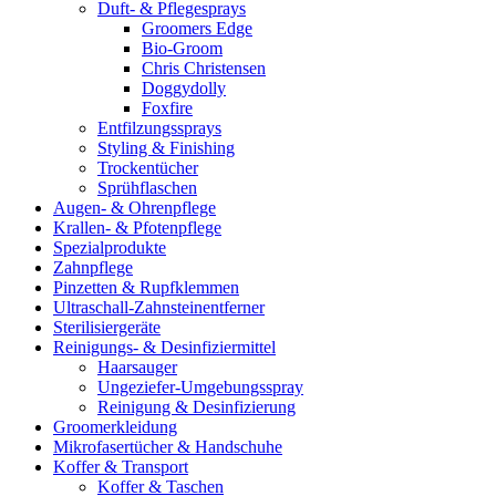
Duft- & Pflegesprays
Groomers Edge
Bio-Groom
Chris Christensen
Doggydolly
Foxfire
Entfilzungssprays
Styling & Finishing
Trockentücher
Sprühflaschen
Augen- & Ohrenpflege
Krallen- & Pfotenpflege
Spezialprodukte
Zahnpflege
Pinzetten & Rupfklemmen
Ultraschall-Zahnsteinentferner
Sterilisiergeräte
Reinigungs- & Desinfiziermittel
Haarsauger
Ungeziefer-Umgebungsspray
Reinigung & Desinfizierung
Groomerkleidung
Mikrofasertücher & Handschuhe
Koffer & Transport
Koffer & Taschen